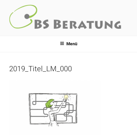
Zum
Inhalt
springen
BS-BERATUNG
Um klar zu sehen, genügt ein Wechsel der Blickrichtung
Menü
2019_Titel_LM_000