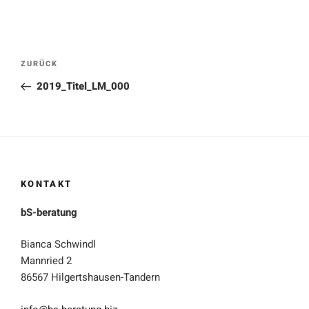
Beitragsnavigation
Vorheriger
ZURÜCK
Beitrag
2019_Titel_LM_000
KONTAKT
bS-beratung
Bianca Schwindl
Mannried 2
86567 Hilgertshausen-Tandern